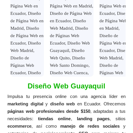
Diseño Web Guayaquil
Página Web
PROFESIONAL
Impulsa tu presencia online con una agencia líder en
marketing digital
y
diseño web
en Ecuador. Ofrecemos
$
255.00
páginas web profesionales desde $150
, adaptadas a tus
V
necesidades:
tiendas online
,
landing pages
, sitios
a
l
ecommerce
, así como
manejo de redes sociales
y
o