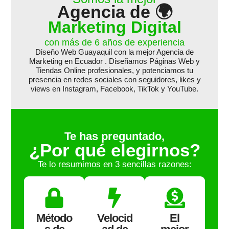
Agencia de 🌍
PROFESIONAL
Marketing Digital
$
255.00
con más de 6 años de experiencia
V
Diseño Web Guayaquil con la mejor Agencia de
a
l
Marketing en Ecuador . Diseñamos Páginas Web y
o
Tiendas Online profesionales, y potenciamos tu
r
presencia en redes sociales con seguidores, likes y
a
d
views en Instagram, Facebook, TikTok y YouTube.
Página
o
Web
e
Página
ESENCIAL
n
Web
0
PREMIUM
$
185.00
d
e
$
155.00
Te has preguntado,
$
355.00
5
¿Por qué elegirnos?
V
V
a
a
Te lo resumimos en 3 sencillas razones:
l
l
o
o
r
r
a
a
d
d
o
o
e
e
Método
Velocid
El
n
n
0
0