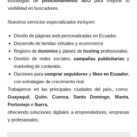
estrategias de
posicionamiento SEO
para mejorar tu
r
a
visibilidad en buscadores.
d
Página
o
Web
e
Página
ESENCIAL
Nuestros servicios especializados incluyen:
n
Web
0
PREMIUM
$
185.00
d
e
Diseño de páginas web personalizadas en Ecuador.
$
155.00
$
355.00
5
Desarrollo de tiendas virtuales y ecommerce
V
V
Registro de
dominios
y planes de
hosting
profesionales.
a
a
l
Gestión de redes sociales,
campañas publicitarias
l
y
o
o
marketing de contenido.
r
r
a
a
Opciones para
comprar seguidores
y
likes en Ecuador
,
d
d
o
o
con estrategias de crecimiento real.
e
e
n
n
Trabajamos en las principales ciudades del país, como:
0
0
Guayaquil
d
,
Quito
,
Cuenca
,
Santo Domingo
,
Manta
,
d
e
e
Portoviejo
e
Ibarra
,
5
5
ofreciendo soluciones digitales a emprendedores, empresas
y profesionales.