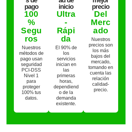
s de
ad de
mejor
d
d
pago
inicio
precio
e
e
5
5
100
Ultra
Del
%
-
Merc
Segu
Rápi
ado
ros
da
Nuestros
precios son
Nuestros
El 90% de
los más
métodos de
los
bajos del
pago usan
servicios
mercado,
seguridad
inician en
tomando en
PCI-DSS
las
cuenta las
Nivel 1
primeras
relación
para
horas,
calidad-
proteger
dependiend
precio.
100% tus
o de la
datos.
demanda
existente.