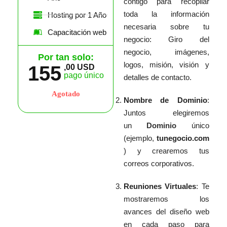
contigo para recopilar
toda la información
Hosting por 1 Año
necesaria sobre tu
Capacitación web
negocio: Giro del
negocio, imágenes,
Por tan solo:
logos, misión, visión y
155
,00 USD
pago único
detalles de contacto.
Agotado
Nombre de Dominio
:
Juntos elegiremos
un
Dominio
único
(ejemplo,
tunegocio.com
) y crearemos tus
correos corporativos.
Reuniones Virtuales
: Te
mostraremos los
avances del diseño web
en cada paso para