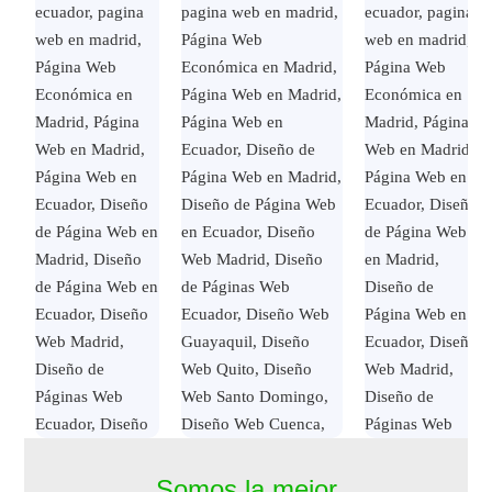
Somos la mejor
Página Web