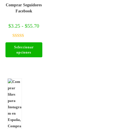
Comprar Seguidores
Facebook
$
3.25
-
$
55.70
Valorado
Seleccionar
con
5.00
de
opciones
5