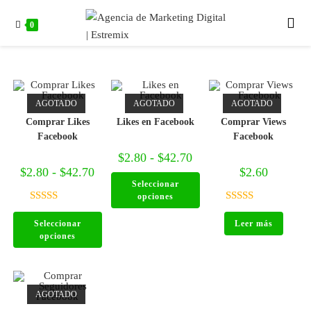
0
AGOTADO
AGOTADO
AGOTADO
Comprar Likes
Likes en Facebook
Comprar Views
Facebook
Facebook
$
2.80
-
$
42.70
$
2.80
-
$
42.70
$
2.60
Seleccionar
opciones
Valorado
Valorado
Seleccionar
Leer más
con
5.00
de
con
5.00
de
opciones
5
5
AGOTADO