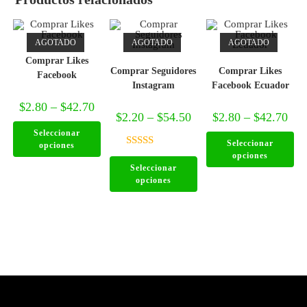
AGOTADO
AGOTADO
AGOTADO
Comprar Likes
Comprar Seguidores
Comprar Likes
Facebook
Instagram
Facebook Ecuador
$
2.80
–
$
42.70
$
2.20
–
$
54.50
$
2.80
–
$
42.70
Seleccionar
Seleccionar
opciones
Valorado en
opciones
Seleccionar
4.88
de 5
opciones