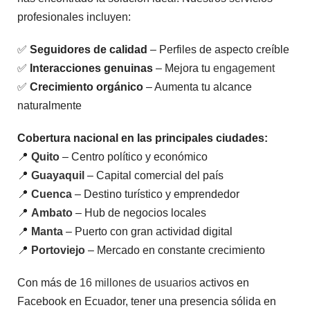
Comprar
Comprar
l
Likes
Likes
o
profesionales incluyen:
Facebook
Tiktok
r
a
Ecuador
d
$
2.60
✅
Seguidores de calidad
– Perfiles de aspecto creíble
o
$
2.80
–
e
✅
Interacciones genuinas
– Mejora tu
engagement
$
42.70
n
V
0
a
✅
Crecimiento orgánico
– Aumenta tu alcance
d
l
V
e
o
naturalmente
a
5
r
l
a
o
d
Cobertura nacional en las principales ciudades:
r
o
a
e
📍
Quito
– Centro político y económico
d
n
o
0
📍
Guayaquil
– Capital comercial del país
e
d
n
e
📍
Cuenca
– Destino turístico y emprendedor
0
5
d
📍
Ambato
– Hub de negocios locales
e
5
📍
Manta
– Puerto con gran actividad digital
📍
Portoviejo
– Mercado en constante crecimiento
Con más de
16 millones de usuarios
activos en
Facebook en Ecuador, tener una presencia sólida en