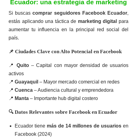
PROFESIONAL
Ecuador: una estrategia de marketing
$
255.00
Si buscas
comprar seguidores Facebook Ecuador
,
estás aplicando una táctica de
marketing digital
para
V
a
aumentar tu influencia en la principal red social del
l
o
país.
r
a
d
Página
📌 Ciudades Clave con Alto Potencial en Facebook
o
Web
e
Página
ESENCIAL
n
Web
0
📍
Quito
– Capital con mayor densidad de usuarios
PREMIU
$
185.00
d
activos
e
$
155.00
$
355.00
5
📍
Guayaquil
– Mayor mercado comercial en redes
V
V
📍
Cuenca
– Audiencia cultural y emprendedora
a
a
l
l
📍
Manta
– Importante hub digital costero
o
o
r
r
a
a
🔍 Datos Relevantes sobre Facebook en Ecuador
d
d
o
o
e
e
Ecuador tiene
más de 14 millones de usuarios
en
n
n
0
0
Facebook (2024)
d
d