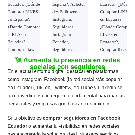
🚀 Aumenta tu presencia en redes
sociales con seguidores
En el actual entorno digital, destacar en plataformas
como
Instagram
,
Facebook
(la red social más popular
en
Ecuador
),
TikTok
,
Twitter/X
,
YouTube
y
LinkedIn
se
Comprar
ha convertido en un requisito fundamental para
Seguidores
marcas
Tiktok
personales
y empresas que buscan crecimiento.
$
3.50
–
$
55.75
Si tu objetivo es
comprar seguidores en Facebook
Ecuador
o aumentar tu visibilidad en redes sociales,
V
a
has encontrado la solución ideal. Nuestros servicios