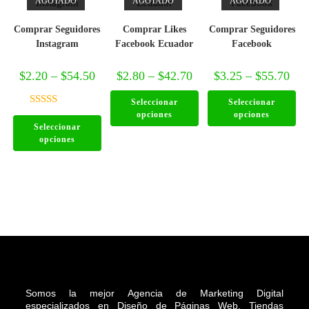
AGOTADO
AGOTADO
AGOTADO
Comprar Seguidores
Comprar Likes
Comprar Seguidores
Instagram
Facebook Ecuador
Facebook
$
2.20
–
$
54.50
$
2.80
–
$
42.70
$
3.25
–
$
55.70
Seleccionar
Seleccionar
Valorado en
opciones
opciones
Seleccionar
4.88
de 5
opciones
Somos la mejor Agencia de Marketing Digital
especializados en Diseño de Páginas Web, Tiendas