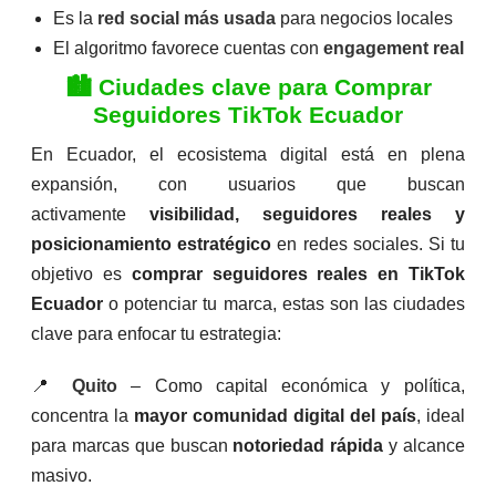
e
e
Es la
red social más usada
para negocios locales
5
5
El algoritmo favorece cuentas con
engagement real
🏙️ Ciudades clave para Comprar
Seguidores TikTok Ecuador
En Ecuador, el ecosistema digital está en plena
expansión, con usuarios que buscan
activamente
visibilidad, seguidores reales y
posicionamiento estratégico
en redes sociales. Si tu
objetivo es
comprar seguidores reales en TikTok
Ecuador
o potenciar tu marca, estas son las ciudades
clave para enfocar tu estrategia:
📍
Quito
– Como capital económica y política,
concentra la
mayor comunidad digital del país
, ideal
para marcas que buscan
notoriedad rápida
y alcance
masivo.