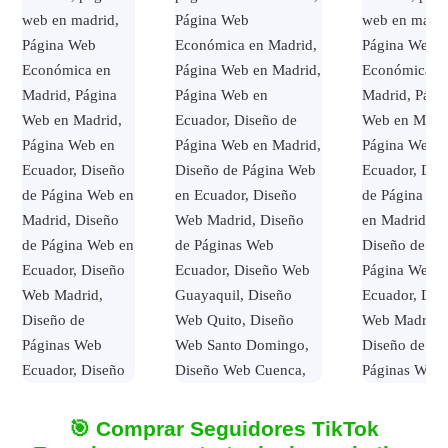
🎯 Comprar Seguidores TikTok
Página Web