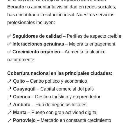
Ecuador
o aumentar tu visibilidad en redes sociales,
has encontrado la solución ideal. Nuestros servicios
Comprar
Comprar
Comprar
Likes
Likes
Likes
profesionales incluyen:
Facebook
Tiktok
Facebook
Ecuador
$
2.60
$
2.80
–
✅
Seguidores de calidad
– Perfiles de aspecto creíble
$
2.80
–
$
42.70
✅
Interacciones genuinas
– Mejora tu
engagement
$
42.70
V
a
✅
Crecimiento orgánico
– Aumenta tu alcance
V
l
a
V
o
naturalmente
l
a
r
o
l
a
r
o
d
Cobertura nacional en las principales ciudades:
a
r
o
d
a
e
📍
Quito
– Centro político y económico
o
d
n
e
o
0
📍
Guayaquil
– Capital comercial del país
n
e
d
0
n
e
📍
Cuenca
– Destino turístico y emprendedor
d
0
5
e
d
📍
Ambato
– Hub de negocios locales
5
e
5
📍
Manta
– Puerto con gran actividad digital
📍
Portoviejo
– Mercado en constante crecimiento