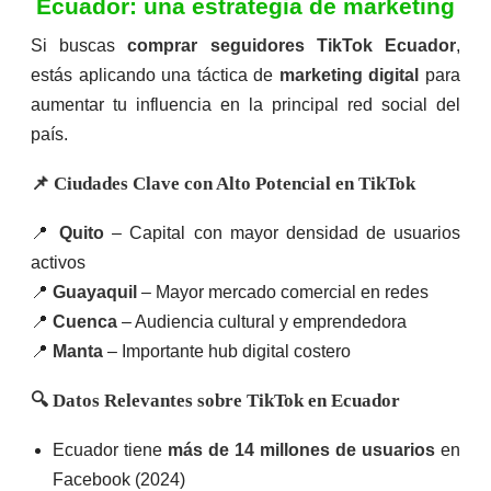
PROFESIONAL
Ecuador: una estrategia de marketing
$
255.00
Si buscas
comprar seguidores TikTok Ecuador
,
estás aplicando una táctica de
marketing digital
para
V
a
aumentar tu influencia en la principal red social del
l
o
país.
r
a
d
Página
📌 Ciudades Clave con Alto Potencial en TikTok
o
Web
e
Página
ESENCIAL
n
Web
0
📍
Quito
– Capital con mayor densidad de usuarios
PREMIU
$
185.00
d
activos
e
$
155.00
$
355.00
5
📍
Guayaquil
– Mayor mercado comercial en redes
V
V
📍
Cuenca
– Audiencia cultural y emprendedora
a
a
l
l
📍
Manta
– Importante hub digital costero
o
o
r
r
a
a
🔍 Datos Relevantes sobre TikTok en Ecuador
d
d
o
o
e
e
Ecuador tiene
más de 14 millones de usuarios
en
n
n
0
0
Facebook (2024)
d
d