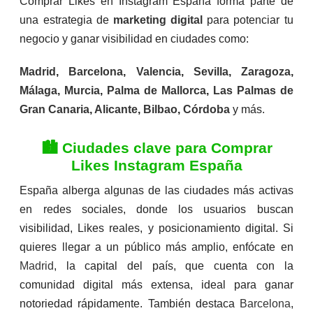
Comprar Likes en Instagram España forma parte de
Esencial
Profesional
Prem
una estrategia de
marketing digital
para potenciar tu
$
155.00
$
255.00
$
355
negocio y ganar visibilidad en ciudades como:
(22)
(27)
22
Valorado con
27
Valorado con
12
Valorado 
5.00
de 5 en
5.00
de 5 en
5.00
de 5 
Madrid
,
Barcelona
,
Valencia
,
Sevilla
,
Zaragoza
,
base a
base a
base a
valoraciones
valoraciones
valoracio
Málaga
,
Murcia
,
Palma de Mallorca
,
Las Palmas de
de clientes
de clientes
de client
Gran Canaria
,
Alicante
,
Bilbao
,
Córdoba
y más.
🏙️ Ciudades clave para Comprar
Likes Instagram España
España alberga algunas de las ciudades más activas
en redes sociales, donde los usuarios buscan
visibilidad, Likes reales, y posicionamiento digital. Si
quieres llegar a un público más amplio, enfócate en
Madrid
, la capital del país, que cuenta con la
comunidad digital más extensa, ideal para ganar
notoriedad rápidamente. También destaca
Barcelona
,