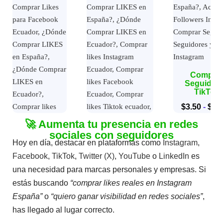
Compra
Seguidor
TikTok
$
3.50
-
$
55
🚀 Aumenta tu presencia en redes
19
Valorado con
sociales con seguidores
5.00
de 5 en
Comprar
Hoy en día, destacar en plataformas como
Instagram
,
base a
Likes Tiktok
valoraciones
Facebook
,
TikTok
,
Twitter (X)
,
YouTube
o
LinkedIn
es
de clientes
$
2.60
una necesidad para marcas personales y empresas. Si
(20)
estás buscando
“comprar likes reales en Instagram
20
Valorado con
5.00
de 5 en
España”
o
“quiero ganar visibilidad en redes sociales”
,
base a
valoraciones
has llegado al lugar correcto.
de clientes