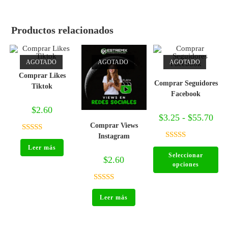
Productos relacionados
AGOTADO
AGOTADO
AGOTADO
Comprar Likes
Comprar Seguidores
Tiktok
Facebook
$
2.60
$
3.25
-
$
55.70
Comprar Views
Instagram
Valorado
Valorado
Leer más
con
5.00
de
Seleccionar
con
5.00
de
$
2.60
5
opciones
5
Valorado
Leer más
con
5.00
de
5