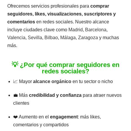
Ofrecemos servicios profesionales para
comprar
Likes en
Facebook
seguidores, likes, visualizaciones, suscriptores y
comentarios
$
2.80
-
en redes sociales. Nuestro alcance
$
42.70
incluye ciudades clave como
Madrid
,
Barcelona
,
Valencia
,
Sevilla
,
Bilbao
,
Málaga
,
Zaragoza
y muchas
V
a
más.
l
o
r
a
💡 ¿Por qué comprar seguidores en
d
o
redes sociales?
c
o
📈 Mayor
alcance orgánico
en tu sector o nicho
n
0
d
e
💼 Más
credibilidad y confianza
para atraer nuevos
5
clientes
❤️ Aumento en el
engagement
: más likes,
comentarios y compartidos