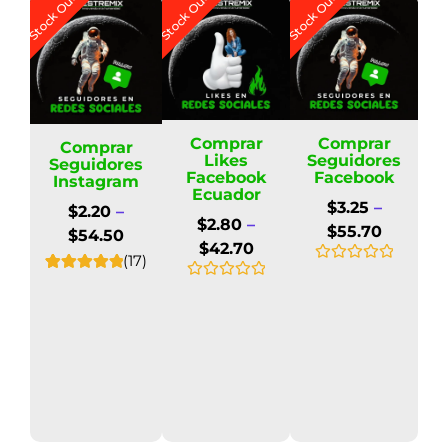
Stock Out
Stock Out
Stock Out
Comprar
Comprar
Comprar
Likes
Seguidores
Seguidores
Facebook
Facebook
Instagram
Ecuador
$
3.25
–
$
2.20
–
$
2.80
–
$
55.70
$
54.50
$
42.70
(17)
V
17
Valorado
a
V
4.88
sobre
l
a
5 basado en
o
l
puntuacione
r
o
s de
a
r
clientes
d
a
o
d
e
o
n
e
0
n
d
0
e
d