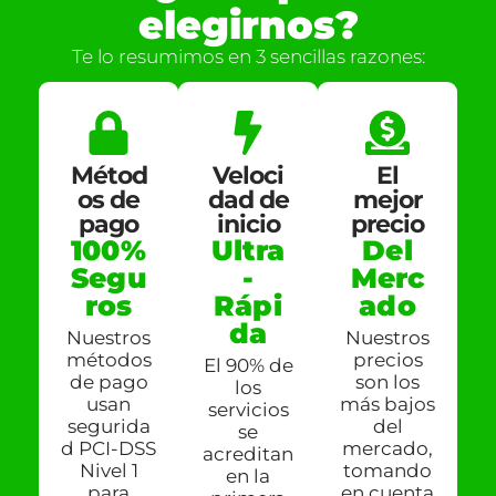
elegirnos?
Te lo resumimos en 3 sencillas razones:
Métod
Veloci
El
os de
dad de
mejor
pago
inicio
precio
100%
Ultra
Del
Segu
-
Merc
ros
Rápi
ado
da
Nuestros
Nuestros
métodos
precios
El 90% de
de pago
son los
los
usan
más bajos
servicios
segurida
del
se
d PCI-DSS
mercado,
acreditan
Nivel 1
tomando
en la
para
en cuenta