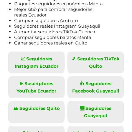
Paquetes seguidores económicos
Manta
Mejor sitio para comprar
seguidores
reales
Ecuador
Comprar seguidores
Ambato
Seguidores reales Instagram
Guayaquil
Aumentar seguidores TikTok
Cuenca
Comprar seguidores baratos
Manta
Ganar
seguidores reales
en
Quito
Agencia de Marketing Digital en Madrid | Servicios
📈 Seguidores
🎵 Seguidores TikTok
desde 1€ | Gratis Hosting | Páginas Web |
Instagram Ecuador
Quito
Agencia de Marketing Digital en Madrid | Servicios
▶️ Suscriptores
👍 Seguidores
desde 1€ | Gratis Hosting | Páginas Web desde 150€
YouTube Ecuador
Facebook Guayaquil
en Diseño de Páginas Web, Tiendas Online, Landing
Page, Redes Sociales y Posicionamiento SEO.
🏔️ Seguidores Quito
🌉 Seguidores
Tipo de servicio:
Diseño Web
Guayaquil
Precio:
150