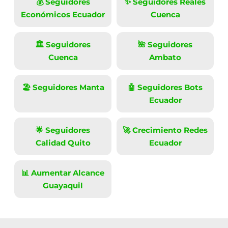
💰 Seguidores
✨ Seguidores Reales
Económicos Ecuador
Cuenca
Moneda:
€
🏛️ Seguidores
🌺 Seguidores
Cuenca
Ambato
🏖️ Seguidores Manta
🤖 Seguidores Bots
Ecuador
🌟 Seguidores
🚀 Crecimiento Redes
Calidad Quito
Ecuador
📊 Aumentar Alcance
Guayaquil