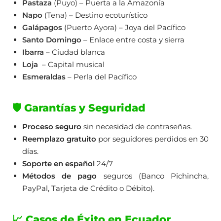
Pastaza
(
Puyo
) – Puerta a la Amazonía
Napo
(
Tena
) – Destino ecoturístico
Galápagos
(
Puerto Ayora
) – Joya del Pacífico
Santo Domingo
– Enlace entre costa y sierra
Ibarra
– Ciudad blanca
Loja
– Capital musical
Esmeraldas
– Perla del Pacífico
🛡️ Garantías y Seguridad
Proceso seguro
sin necesidad de contraseñas.
Reemplazo gratuito
por seguidores perdidos en 30
días.
Soporte en español
24/7
Métodos de pago
seguros (Banco Pichincha,
PayPal, Tarjeta de Crédito o Débito).
📈 Casos de Éxito en Ecuador