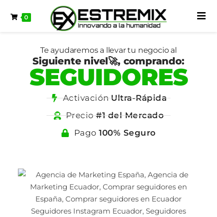
0
Seguidores Facebook Ecuador
Te ayudaremos a llevar tu negocio al
Siguiente nivel🚀, comprando:
SEGUIDORES
Activación
Ultra-Rápida
Precio
#1 del Mercado
Pago
100% Seguro