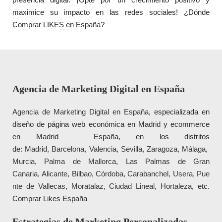
maximice su impacto en las redes sociales! ¿Dónde
Diseño de Páginas Web Madrid, Diseño de
Páginas Web
, Sitios Web, Websites, Tiendas online,
Tiendas Virtuales
, Ecommerce,
SEO
y mantenimiento web para negocios, pymes, empresas y startups.
Comprar LIKES en España?
Agencia de Marketing Digital en España
Agencia de Marketing Digital en España
, especializada en
diseño de página web económica en Madrid y ecommerce
en Madrid – España, en los distritos
de:
Madrid
,
Barcelona
,
Valencia
,
Sevilla
,
Zaragoza
,
Málaga
,
Murcia
,
Palma de Mallorca
,
Las Palmas de Gran
Canaria
,
Alicante
,
Bilbao
,
Córdoba
,
Carabanchel
,
Usera
,
Pue
nte de Vallecas
,
Moratalaz
,
Ciudad Lineal
,
Hortaleza
, etc.
Comprar Likes España
Estrategias de Marketing Personalizadas