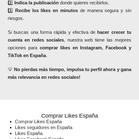
2️⃣
Indica la publicación
donde quieres recibirlos.
3️⃣
Recibe los likes en minutos
de manera segura y sin
riesgos.
Si buscas una forma rápida y efectiva de
hacer crecer tu
cuenta en redes sociales
, nuestra web tiene las mejores
opciones para
comprar likes en Instagram, Facebook y
TikTok en España
.
💡
No pierdas más tiempo, impulsa tu perfil ahora y gana
más relevancia en redes sociales!
Diseño de Páginas Web Madrid, Diseño de
Páginas Web
, Sitios Web, Websites, Tiendas online,
Tiendas Virtuales
, Ecommerce,
SEO
y mantenimiento web para negocios, pymes, empresas y startups.
Comprar Likes España
Comprar
Likes España
Likes
seguidores
en España
Likes España