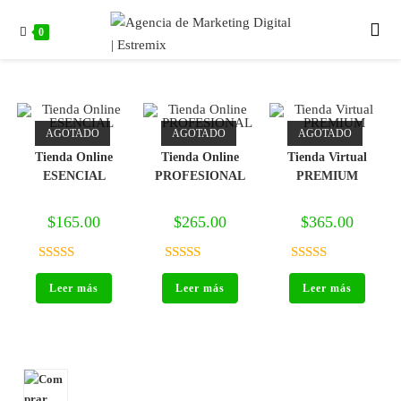
0
AGOTADO
AGOTADO
AGOTADO
Tienda Online
Tienda Online
Tienda Virtual
ESENCIAL
PROFESIONAL
PREMIUM
$
165.00
$
265.00
$
365.00
Valorado
Valorado
Valorado
Leer más
Leer más
Leer más
con
5.00
de
con
5.00
de
con
5.00
de
5
5
5